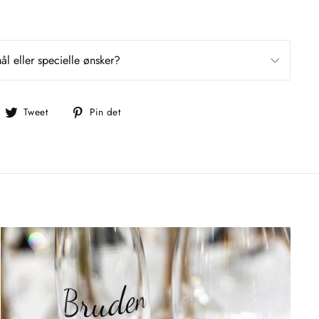
l eller specielle ønsker?
el
Tweet
Pin
Tweet
Pin det
å
på
på
acebook
Twitter
Pinterest