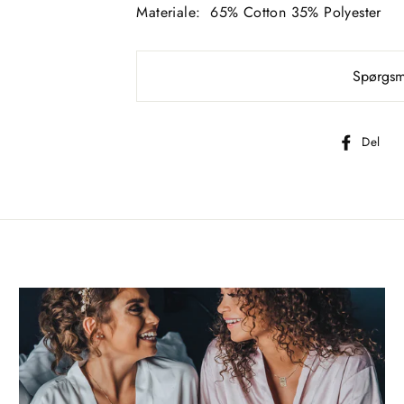
Materiale:
65% Cotton 35% Polyester
Spørgsmå
D
Del
p
F