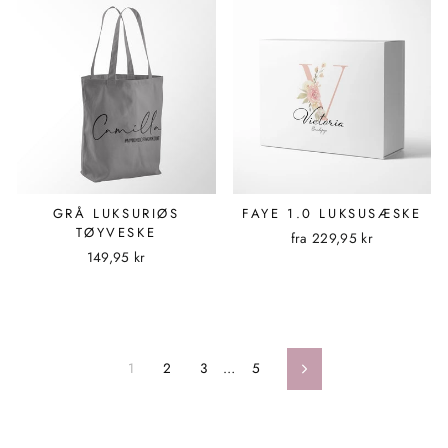
GRÅ LUKSURIØS
FAYE 1.0 LUKSUSÆSKE
TØYVESKE
fra
229,95 kr
149,95 kr
1
2
3
…
5
Næste