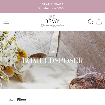
Spring
GRATIS FRAGT
til
På ordrer over 1000 kr.
indholdet
HOVEDMENU
SØG
K
Hjem
/
BOMULDSPOSER
Filtrer