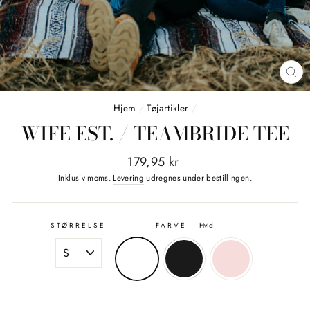
LU
(E
Hjem
/
Tøjartikler
/
WIFE EST. / TEAMBRIDE TEE
Normalpris
Tilbudspris
179,95 kr
Inklusiv moms.
Levering
udregnes under bestillingen.
STØRRELSE
FARVE
—
Hvid