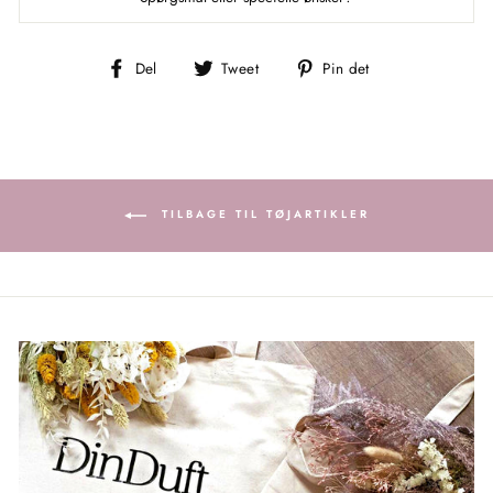
Del
Tweet
Pin
Del
Tweet
Pin det
på
på
på
Facebook
Twitter
Pinterest
TILBAGE TIL TØJARTIKLER