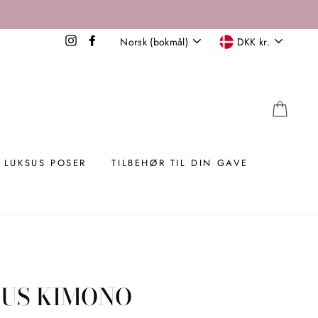
SPROG
VALUTA
Instagram
Facebook
Norsk (bokmål)
DKK kr.
KUR
LUKSUS POSER
TILBEHØR TIL DIN GAVE
SUS KIMONO