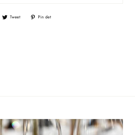
el
Tweet
Pin
Tweet
Pin det
å
på
på
acebook
Twitter
Pinterest