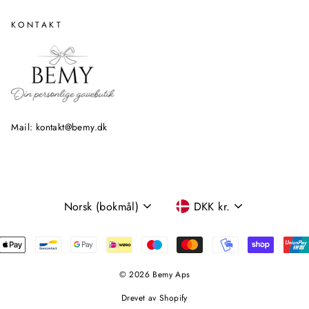
KONTAKT
Mail: kontakt@bemy.dk
SPROG
VALUTA
Norsk (bokmål)
DKK kr.
© 2026 Bemy Aps
Drevet av Shopify