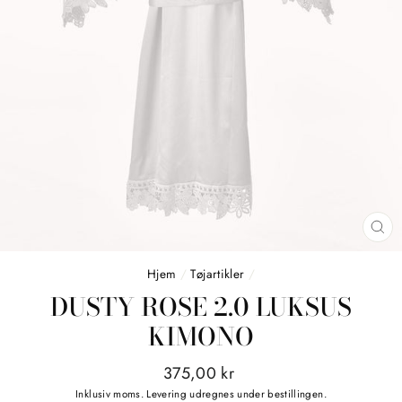
LU
(E
Hjem
/
Tøjartikler
/
DUSTY ROSE 2.0 LUKSUS
KIMONO
Normalpris
Tilbudspris
375,00 kr
Inklusiv moms.
Levering
udregnes under bestillingen.