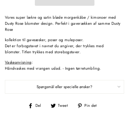
Vores super lækre og satin bløde morgenkåbe / kimonoer med
Dusty Rose blomster design. Perfekt i gaverækken af samme Dusty
Rose
kollektion til gaveæsker, poser og muleposer.
Det er forbogstavet i navnet du angiver, der trykkes med
blomster. Titlen trykkes med storebogstaver.
Vaskeanvisning
:
Håndvaskes med
vrangen udad. - Ingen tørretumbling.
Spørgsmål eller specielle ønsker?
Del
Tweet
Pin
Del
Tweet
Pin det
på
på
på
Facebook
Twitter
Pinterest