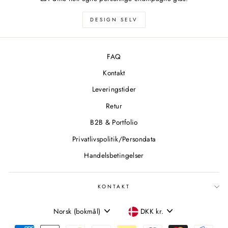
DESIGN SELV
FAQ
Kontakt
Leveringstider
Retur
B2B & Portfolio
Privatlivspolitik/Persondata
Handelsbetingelser
KONTAKT
SPROG
VALUTA
Norsk (bokmål)
DKK kr.