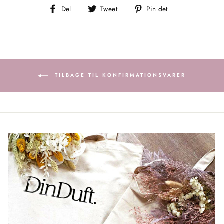
Del
Tweet
Pin
Del
Tweet
Pin det
på
på
på
Facebook
Twitter
Pinterest
TILBAGE TIL KONFIRMATIONSVARER