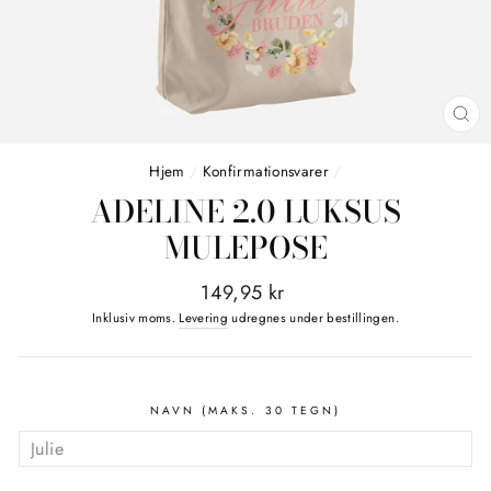
LU
(E
Hjem
/
Konfirmationsvarer
/
ADELINE 2.0 LUKSUS
MULEPOSE
Normalpris
149,95 kr
Inklusiv moms.
Levering
udregnes under bestillingen.
NAVN (MAKS. 30 TEGN)