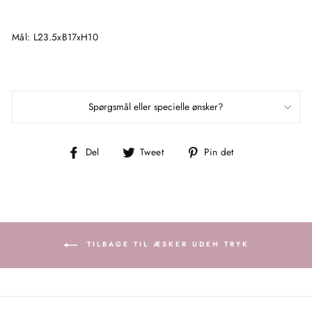
Mål:
L23.5xB17xH10
Spørgsmål eller specielle ønsker?
Del
Tweet
Pin
Del
Tweet
Pin det
på
på
på
Facebook
Twitter
Pinterest
TILBAGE TIL ÆSKER UDEN TRYK