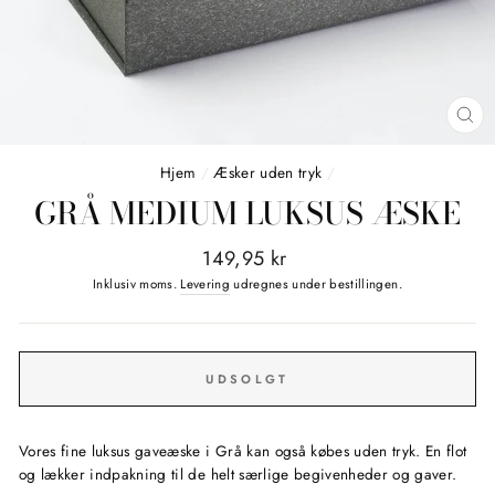
LU
(E
Hjem
/
Æsker uden tryk
/
GRÅ MEDIUM LUKSUS ÆSKE
Normalpris
149,95 kr
Inklusiv moms.
Levering
udregnes under bestillingen.
UDSOLGT
Vores fine luksus gaveæske i Grå kan også købes uden tryk. En flot
og lækker indpakning til de helt særlige begivenheder og gaver.