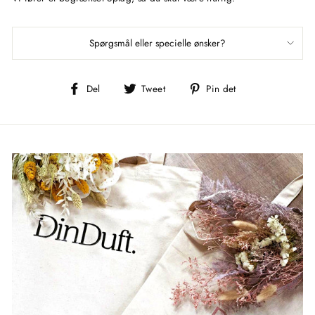
Spørgsmål eller specielle ønsker?
Del
Tweet
Pin
Del
Tweet
Pin det
på
på
på
Facebook
Twitter
Pinterest