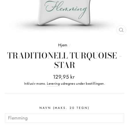
LU
(E
Hjem
/
TRADITIONELL TURQUOISE -
STAR
Normalpris
129,95 kr
Inklusiv moms.
Levering
udregnes under bestillingen.
NAVN (MAKS. 20 TEGN)