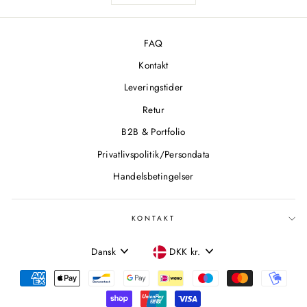
FAQ
Kontakt
Leveringstider
Retur
B2B & Portfolio
Privatlivspolitik/Persondata
Handelsbetingelser
KONTAKT
SPROG
VALUTA
Dansk
DKK kr.