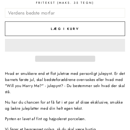
FRITEKST (MAKS. 35 TEGN)
LÆG I KURV
Hvad er smukkere end et flot juletræ med personligt julepynt. Er det
barnets første jul, skal bedsteforældrene overraskes eller hvad med
"Will you Marry Me?" - julepynt? - Du bestemmer selv hvad der skal
stå.
Nu har du chancen for at få fat i et par af disse eksklusive, smukke
og lækre juleplatter med din helt egen tekst.
Pynten er lavet af fint og højpoleret porcelæn.
Vi fører et begrænset oplag, så du skal være hurtig.