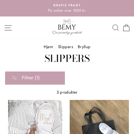
Spring
GRATIS FRAGT
til
På ordrer over 1000 kr.
indholdet
HOVEDMENU
SØG
K
Hjem
/
Slippers
/
Bryllup
SLIPPERS
Filtrer (1)
3 produkter