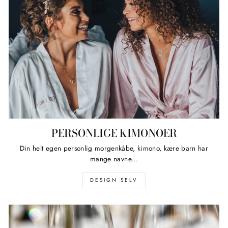
PERSONLIGE KIMONOER
Din helt egen personlig morgenkåbe, kimono, kære barn har
mange navne...
DESIGN SELV