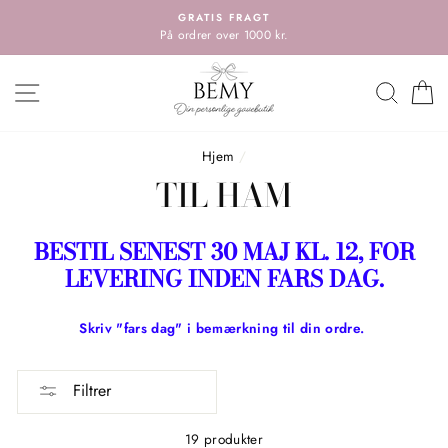
Spring
GRATIS FRAGT
til
På ordrer over 1000 kr.
indholdet
HOVEDMENU
SØG
K
Hjem
/
TIL HAM
BESTIL SENEST 30 MAJ KL. 12, FOR
LEVERING INDEN FARS DAG.
Skriv "fars dag" i bemærkning til din ordre.
Filtrer
19 produkter