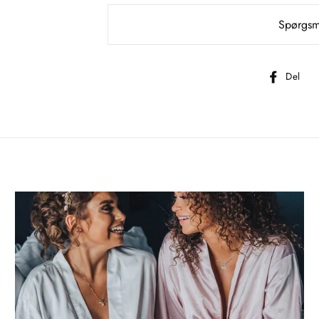
Spørgsmå
D
Del
p
F