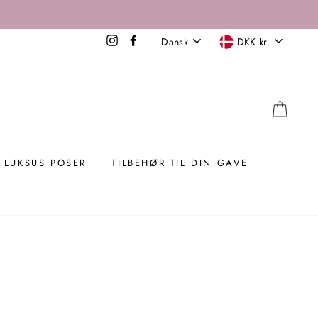
SPROG
VALUTA
Instagram
Facebook
Dansk
DKK kr.
KUR
LUKSUS POSER
TILBEHØR TIL DIN GAVE