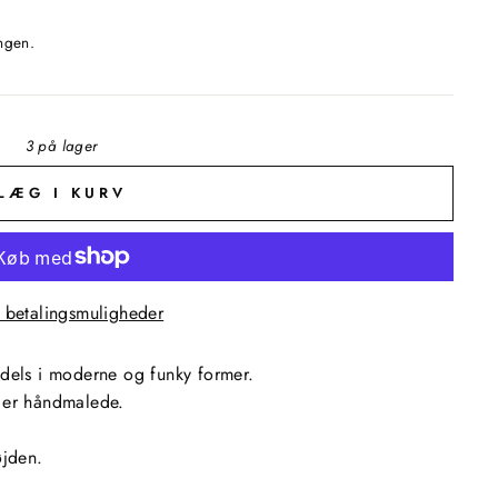
ngen.
3 på lager
LÆG I KURV
e betalingsmuligheder
dels
i moderne og funky former.
g er håndmalede.
øjden.