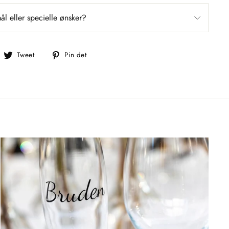
l eller specielle ønsker?
el
Tweet
Pin
Tweet
Pin det
å
på
på
acebook
Twitter
Pinterest