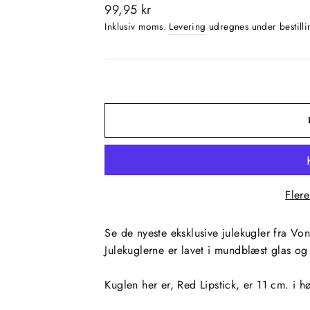
Normalpris
99,95 kr
Inklusiv moms.
Levering
udregnes under bestilli
Fler
Se de nyeste eksklusive julekugler
fra
Von
Julekuglerne er lavet i mundblæst glas o
Kuglen her er, Red Lipstick, er 11 cm. i h