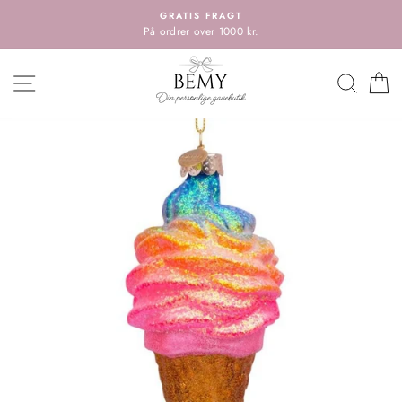
Spring
GRATIS FRAGT
til
På ordrer over 1000 kr.
indholdet
HOVEDMENU
SØG
K