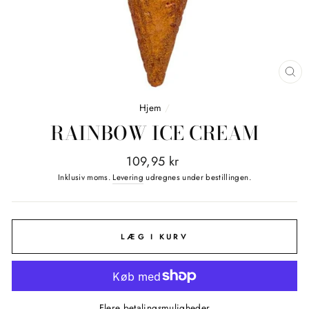
LU
(E
Hjem
/
RAINBOW ICE CREAM
Normalpris
109,95 kr
Inklusiv moms.
Levering
udregnes under bestillingen.
LÆG I KURV
Flere betalingsmuligheder