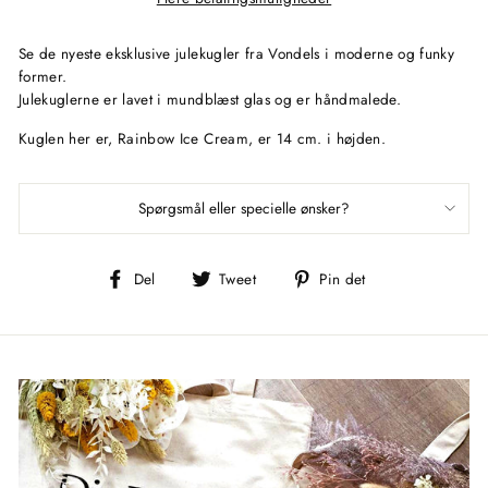
Se de nyeste eksklusive julekugler
fra
Vondels
i moderne og funky
former.
Julekuglerne er lavet i mundblæst glas og er håndmalede.
Kuglen her er, Rainbow Ice Cream, er 14 cm. i højden.
Spørgsmål eller specielle ønsker?
Del
Tweet
Pin
Del
Tweet
Pin det
på
på
på
Facebook
Twitter
Pinterest