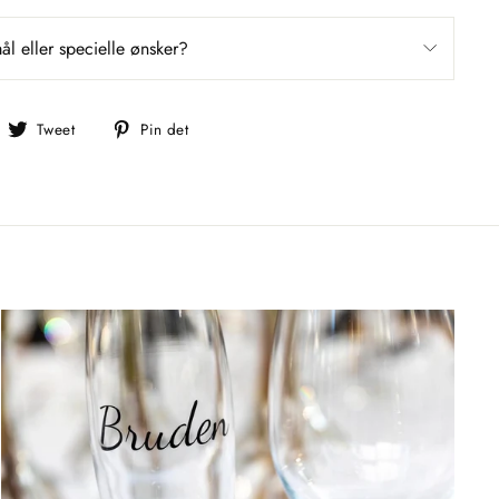
l eller specielle ønsker?
el
Tweet
Pin
Tweet
Pin det
å
på
på
acebook
Twitter
Pinterest