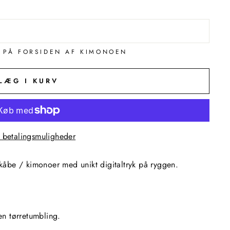
T PÅ FORSIDEN AF KIMONOEN
LÆG I KURV
e betalingsmuligheder
åbe / kimonoer med unikt digitaltryk på ryggen.
en tørretumbling.