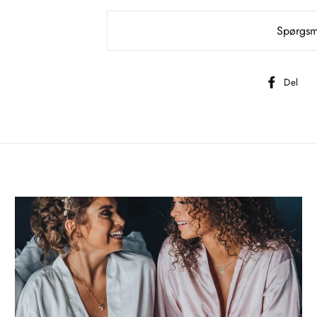
Spørgsmå
D
Del
p
F