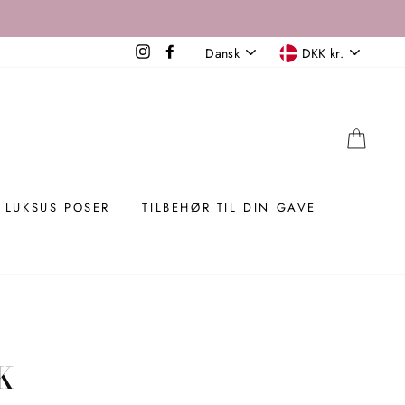
SPROG
VALUTA
Instagram
Facebook
Dansk
DKK kr.
KUR
LUKSUS POSER
TILBEHØR TIL DIN GAVE
K