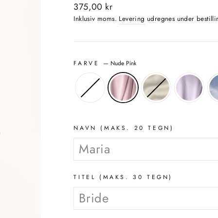
Normalpris
375,00 kr
Inklusiv moms.
Levering
udregnes under bestilli
FARVE
—
Nude Pink
NAVN (MAKS. 20 TEGN)
TITEL (MAKS. 30 TEGN)