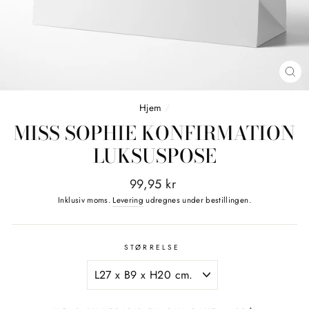
LU
(E
Hjem
/
MISS SOPHIE KONFIRMATION
LUKSUSPOSE
Normalpris
99,95 kr
Inklusiv moms.
Levering
udregnes under bestillingen.
STØRRELSE