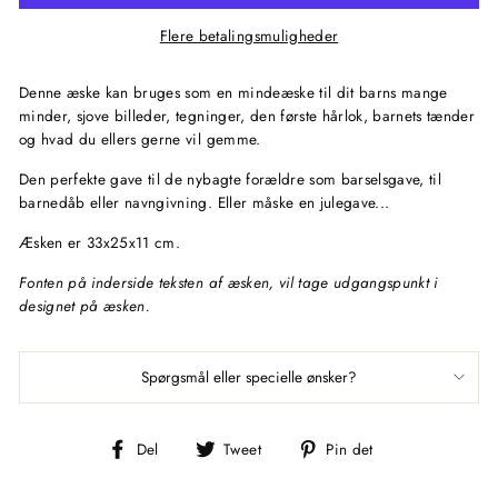
Flere betalingsmuligheder
Denne æske kan bruges som en mindeæske til dit barns mange
minder, sjove billeder, tegninger, den første hårlok, barnets tænder
og hvad du ellers gerne vil gemme.
Den perfekte gave til de nybagte forældre som barselsgave, til
barnedåb eller navngivning. Eller måske en julegave...
Æsken er 33x25x11 cm.
Fonten på inderside teksten af æsken, vil tage udgangspunkt i
designet på æsken.
Spørgsmål eller specielle ønsker?
Del
Tweet
Pin
Del
Tweet
Pin det
på
på
på
Facebook
Twitter
Pinterest