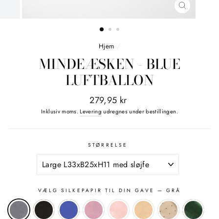
LUK
(ESC)
Hjem
/
MINDEÆSKEN - BLUE
LUFTBALLON
Normalpris
279,95 kr
Inklusiv moms.
Levering
udregnes under bestillingen.
STØRRELSE
VÆLG SILKEPAPIR TIL DIN GAVE
— GRÅ