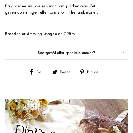
Brug denne smukke sølvsnor som prikken over i'et i
gaveindpakningen eller som snor til heliumbaloner.
Bredden er 5mm og længde ca 225m
Spørgsmål eller specielle ønsker?
Del
Tweet
Pin
Del
Tweet
Pin det
på
på
på
Facebook
Twitter
Pinterest