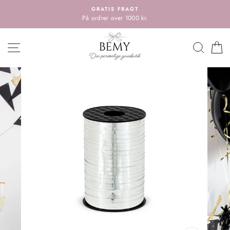
Spring
GRATIS FRAGT
til
På ordrer over 1000 kr.
indholdet
HOVEDMENU
SØG
K