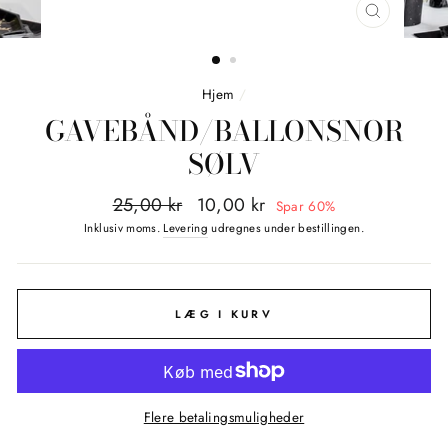
LUK
(ESC)
Hjem
/
GAVEBÅND/BALLONSNOR
SØLV
Normalpris
Tilbudspris
25,00 kr
10,00 kr
Spar 60%
Inklusiv moms.
Levering
udregnes under bestillingen.
LÆG I KURV
Flere betalingsmuligheder