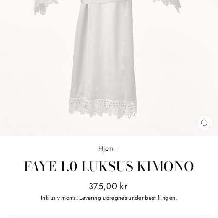
LU
(E
Hjem
/
FAYE 1.0 LUKSUS KIMONO
Normalpris
375,00 kr
Inklusiv moms.
Levering
udregnes under bestillingen.