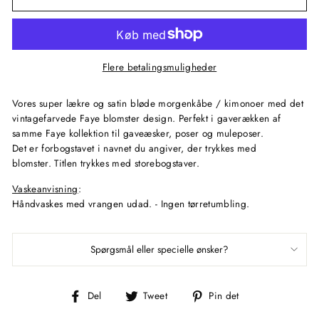
Flere betalingsmuligheder
Vores super lækre og satin bløde morgenkåbe / kimonoer med det
vintagefarvede Faye blomster design. Perfekt i gaverækken af
samme Faye kollektion til gaveæsker, poser og muleposer.
Det er forbogstavet i navnet du angiver, der trykkes med
blomster. Titlen trykkes med storebogstaver.
Vaskeanvisning
:
Håndvaskes med
vrangen udad. - Ingen tørretumbling.
Spørgsmål eller specielle ønsker?
Del
Tweet
Pin
Del
Tweet
Pin det
på
på
på