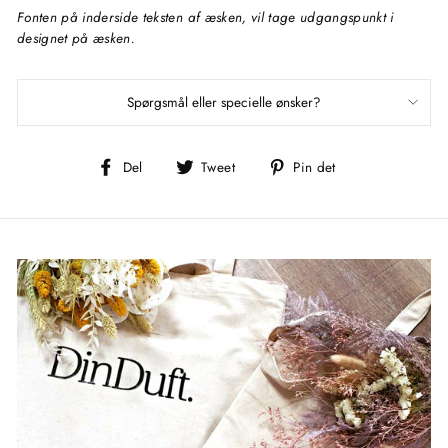
Fonten på inderside teksten af æsken, vil tage udgangspunkt i
designet på æsken.
Spørgsmål eller specielle ønsker?
Del
Tweet
Pin
Del
Tweet
Pin det
på
på
på
Facebook
Twitter
Pinterest