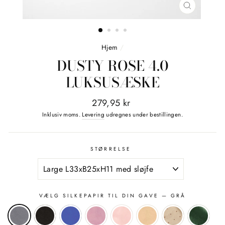
LUK
(ESC)
Hjem
/
DUSTY ROSE 4.0
LUKSUSÆSKE
Normalpris
279,95 kr
Inklusiv moms.
Levering
udregnes under bestillingen.
STØRRELSE
VÆLG SILKEPAPIR TIL DIN GAVE
— GRÅ