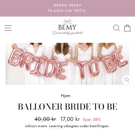
Spring
GRATIS FRAGT
til
På ordrer over 1000 kr.
indholdet
HOVEDMENU
SØG
K
LU
(E
Hjem
/
BALLONER BRIDE TO BE
Normalpris
Tilbudspris
40,00 kr
17,00 kr
Spar 58%
Inklusiv moms.
Levering
udregnes under bestillingen.