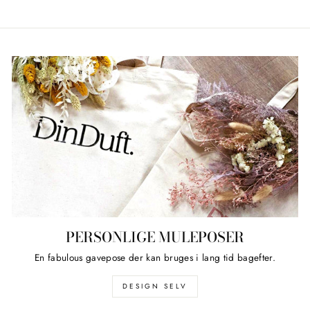
på
på
på
Facebook
Twitter
Pinterest
PERSONLIGE MULEPOSER
En fabulous gavepose der kan bruges i lang tid bagefter.
DESIGN SELV