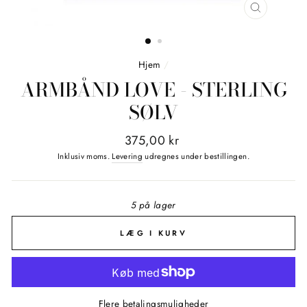
LUK
(ESC)
Hjem
/
ARMBÅND LOVE - STERLING
SØLV
Normalpris
375,00 kr
Inklusiv moms.
Levering
udregnes under bestillingen.
5 på lager
LÆG I KURV
Flere betalingsmuligheder