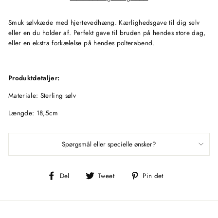
Smuk sølvkæde med hjertevedhæng. Kærlighedsgave til dig selv
eller en du holder af. Perfekt gave til bruden på hendes store dag,
eller en ekstra forkælelse på hendes polterabend.
Produktdetaljer:
Materiale: Sterling sølv
Længde: 18,5cm
Spørgsmål eller specielle ønsker?
Del
Tweet
Pin
Del
Tweet
Pin det
på
på
på
Facebook
Twitter
Pinterest