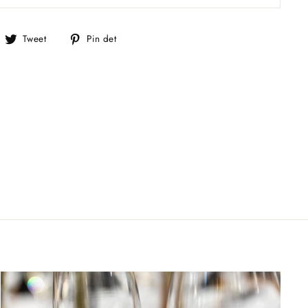
el
Tweet
Pin
Tweet
Pin det
å
på
på
acebook
Twitter
Pinterest