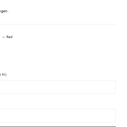
ngen.
.
—
Rød
GN)