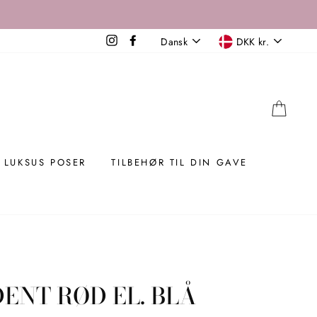
SPROG
VALUTA
Instagram
Facebook
Dansk
DKK kr.
KUR
LUKSUS POSER
TILBEHØR TIL DIN GAVE
ENT RØD EL. BLÅ