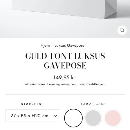
LU
(E
Hjem
/
Luksus Gaveposer
/
GULD-FONT LUKSUS
GAVEPOSE
Normalpris
Tilbudspris
149,95 kr
Inklusiv moms.
Levering
udregnes under bestillingen.
STØRRELSE
FARVE
—
Hvid