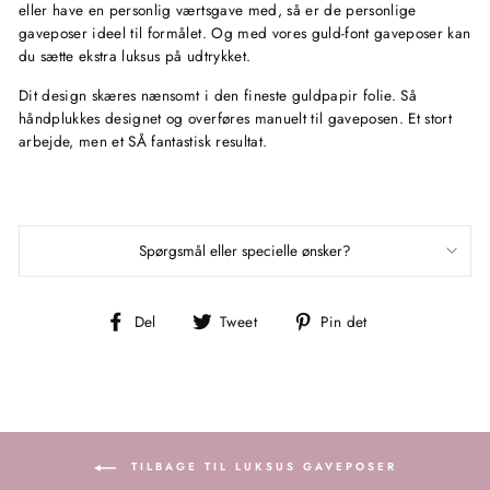
eller have en personlig værtsgave med, så er de personlige
gaveposer ideel til formålet. Og med vores guld-font gaveposer kan
du sætte ekstra luksus på udtrykket.
Dit design skæres nænsomt i den fineste guldpapir folie. Så
håndplukkes designet og overføres manuelt til gaveposen. Et stort
arbejde, men et SÅ fantastisk resultat.
Spørgsmål eller specielle ønsker?
Del
Tweet
Pin
Del
Tweet
Pin det
på
på
på
Facebook
Twitter
Pinterest
TILBAGE TIL LUKSUS GAVEPOSER