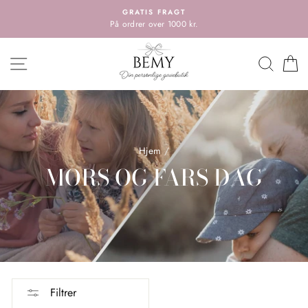
Spring
GRATIS FRAGT
til
På ordrer over 1000 kr.
indholdet
HOVEDMENU
SØG
K
Hjem
/
MORS OG FARS DAG
Filtrer