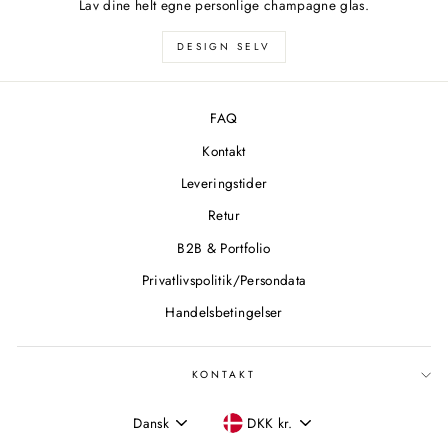
Lav dine helt egne personlige champagne glas.
DESIGN SELV
FAQ
Kontakt
Leveringstider
Retur
B2B & Portfolio
Privatlivspolitik/Persondata
Handelsbetingelser
KONTAKT
SPROG
VALUTA
Dansk
DKK kr.